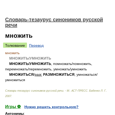
Словарь-тезаурус синонимов русской
речи
множить
Толкование
Перевод
множить
МНОЖИТЬ/УМНОЖИТЬ
МНОЖИТЬ/УМНОЖИТЬ
, помножать/помножить,
перемножать/перемножить, умножать/умножить
МНОЖИТЬСЯ
/
разг.
РАЗМНОЖИТЬСЯ
, умножаться/
умножиться
Словарь-тезаурус синонимов русской речи. - М:. АСТ-ПРЕСС
.
Бабенко Л. Г.
.
2007
.
Игры ⚽
Нужно решить контрольную?
Антонимы
: