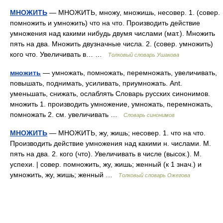
МНОЖИТЬ
— МНОЖИТЬ, множу, множишь, несовер. 1. (совер.
помножить и умножить) что на что. Производить действие
умножения над какими нибудь двумя числами (мат.). Множить
пять на два. Множить двузначные числа. 2. (совер. умножить)
кого что. Увеличивать в… …
Толковый словарь Ушакова
множить
— умножать, помножать, перемножать, увеличивать,
повышать, поднимать, усиливать, приумножать. Ant.
уменьшать, снижать, ослаблять Словарь русских синонимов.
множить 1. производить умножение, умножать, перемножать,
помножать 2. см. увеличивать …
Словарь синонимов
МНОЖИТЬ
— МНОЖИТЬ, жу, жишь; несовер. 1. что на что.
Производить действие умножения над какими н. числами. М.
пять на два. 2. кого (что). Увеличивать в числе (высок.). М.
успехи. | совер. помножить, жу, жишь; женный (к 1 знач.) и
умножить, жу, жишь; женный …
Толковый словарь Ожегова