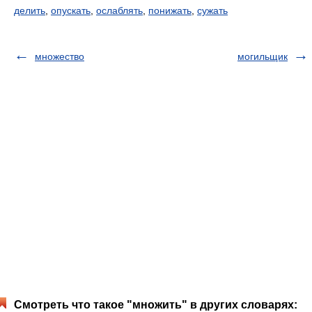
делить
,
опускать
,
ослаблять
,
понижать
,
сужать
множество
могильщик
Смотреть что такое "множить" в других словарях: