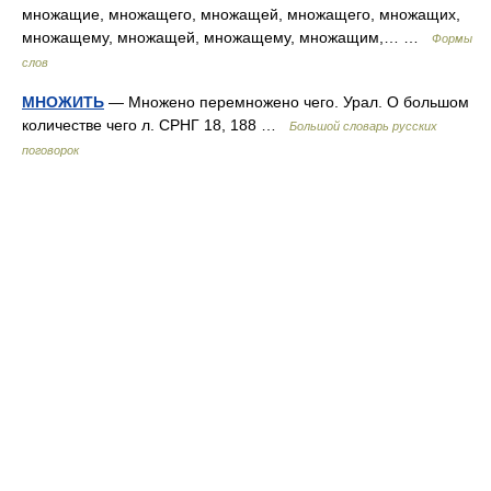
множащие, множащего, множащей, множащего, множащих,
множащему, множащей, множащему, множащим,… …
Формы
слов
МНОЖИТЬ
— Множено перемножено чего. Урал. О большом
количестве чего л. СРНГ 18, 188 …
Большой словарь русских
поговорок