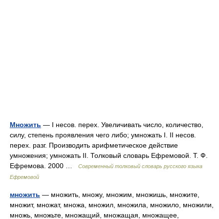
Множить
— I несов. перех. Увеличивать число, количество,
силу, степень проявления чего либо; умножать I. II несов.
перех. разг. Производить арифметическое действие
умножения; умножать II. Толковый словарь Ефремовой. Т. Ф.
Ефремова. 2000 …
Современный толковый словарь русского языка
Ефремовой
множить
— множить, множу, множим, множишь, множите,
множит, множат, множа, множил, множила, множило, множили,
множь, множьте, множащий, множащая, множащее,