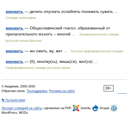
множить
— делить опускать ослаблять понижать сужать …
Словарь антонимов
множить
— Общеславянский глагол, образованный от
прилагательного мъногъ – многий …
Этимологический словарь
русского языка Крылова
множить
— мн ожить, жу, жит …
Русский орфографический словарь
множить
— (II), мно/жу(сь), жишь(ся), жат(ся) …
Орфографический словарь русского языка
© Академик, 2000-2026
18+
Обратная связь:
Техподдержка
,
Реклама на сайте
👣 Путешествия
Экспорт словарей на сайты
, сделанные на PHP,
Joomla,
Drupal,
WordPress, MODx.